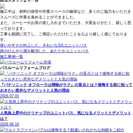
担当スタッフより一言
施工中は、材料の保管や作業スペースの確保など、多くのご協力をいただき
スムーズに作業を進めることができました。
また、コーヒーやお茶の差し入れまでいただき、大変ありがたく、嬉しく思
っております。
工事も順調に完了し、ご満足いただけたことを心より嬉しく感じておりま
す。
使いやすさが向上した、きれいな3点ユニットバス
床のひんやり感を解消した、あたたかユニットバス
施工事例一覧
バスルームリフォームブログ
『パナソニック オフローラは掃除がラク』の盲点とは？後悔する前に知って
おきたい意外なデメリットと人気の理由
2026.07.01
人気急上昇中のクリナップのユニットバス、気になるメリットとデメリット
は？
2026.06.10