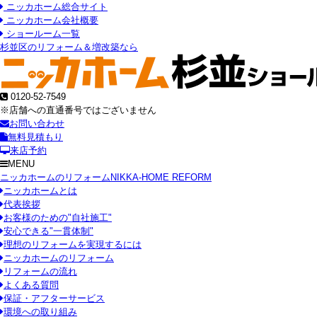
ニッカホーム総合サイト
ニッカホーム会社概要
ショールーム一覧
杉並区のリフォーム＆増改築なら
0120-52-7549
※店舗への直通番号ではございません
お問い合わせ
無料見積もり
来店予約
MENU
ニッカホームのリフォーム
NIKKA-HOME REFORM
ニッカホームとは
代表挨拶
お客様のための"自社施工"
安心できる"一貫体制"
理想のリフォームを実現するには
ニッカホームのリフォーム
リフォームの流れ
よくある質問
保証・アフターサービス
環境への取り組み