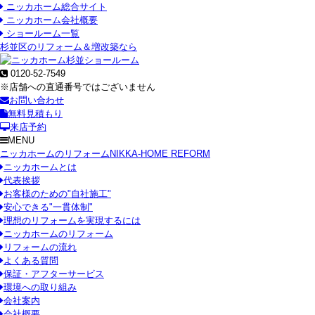
ニッカホーム総合サイト
ニッカホーム会社概要
ショールーム一覧
杉並区のリフォーム＆増改築なら
0120-52-7549
※店舗への直通番号ではございません
お問い合わせ
無料見積もり
来店予約
MENU
ニッカホームのリフォーム
NIKKA-HOME REFORM
ニッカホームとは
代表挨拶
お客様のための"自社施工"
安心できる"一貫体制"
理想のリフォームを実現するには
ニッカホームのリフォーム
リフォームの流れ
よくある質問
保証・アフターサービス
環境への取り組み
会社案内
会社概要