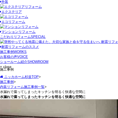
外装
エクステリア
エコリフォーム
マンションリフォーム
こだわりリフォーム
SPECIAL
耐震リフォームのススメ
施工事例
WORKS
お客様の声
VOICE
ショールーム紹介
SHOWROOM
× close
施工事例
ニッカホーム杉並TOP
>
施工事例
>
内装リフォーム施工事例一覧
>
水漏れで腐ってしまったキッチンを明るく快適な空間に
水漏れで腐ってしまったキッチンを明るく快適な空間に