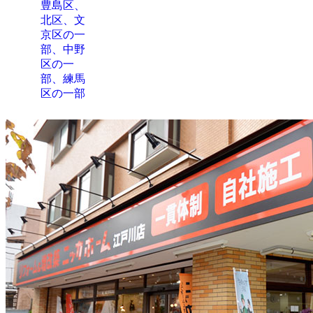
豊島区、
北区、文
京区の一
部、中野
区の一
部、練馬
区の一部