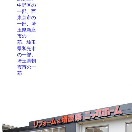
中野区の
一部、西
東京市の
一部、埼
玉県新座
市の一
部、埼玉
県和光市
の一部、
埼玉県朝
霞市の一
部