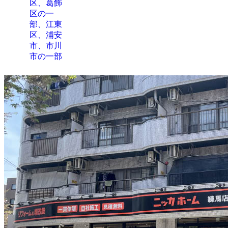
区、葛飾
区の一
部、江東
区、浦安
市、市川
市の一部