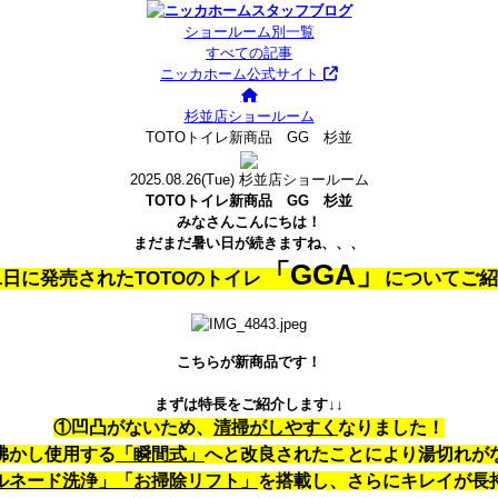
ショールーム別一覧
すべての記事
ニッカホーム公式サイト
杉並店ショールーム
TOTOトイレ新商品 GG 杉並
2025.08.26
(Tue)
杉並店ショールーム
TOTOトイレ新商品 GG 杉並
みなさんこんにちは！
まだまだ暑い日が続きますね、、、
「GGA」
1日に発売されたTOTOのトイレ
についてご紹
こちらが新商品です！
まずは特長をご紹介します↓↓
①凹凸がないため、
清掃がしやすく
なりました！
沸かし使用する
「瞬間式」
へと改良されたことにより湯切れが
ルネード洗浄」「お掃除リフト」
を搭載し、さらにキレイが長