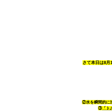
さて本日は8月
②水を瞬間的に
③
「ト